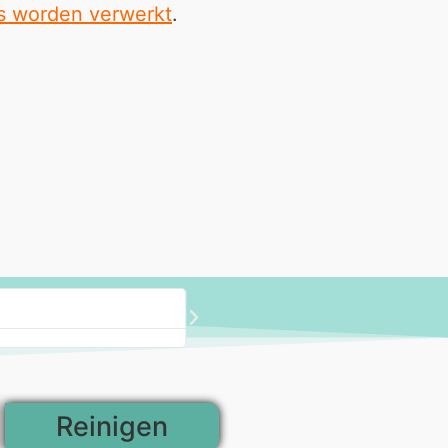
ns worden verwerkt
.
Wita vof
Soesterberg
Under Construction
Reinigen